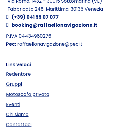
Via Roma, 1432 – 30015 Sottomarina (VE)
Fabbricato 248, Marittima, 30135 Venezia
(+39) 041 55 07 077
booking@raffaellonavigazione.it
P.IVA 04434960276
Pec:
raffaellonavigazione@pec.it
Link veloci
Redentore
Gruppi
Motoscafo privato
Eventi
Chi siamo
Contattaci